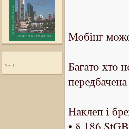
Мобінг може
Багато хто н
Share
|
передбачена
Наклеп і бр
• § 186 StGB