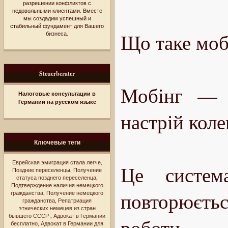
разрешении конфликтов с
недовольными клиентами. Вместе
мы создадим успешный и
стабильный фундамент для Вашего
Що таке мобі
бизнеса.
Steuerberater
Мобінг — 
Налоговые консультации в
Германии на русском языке
настрій коле
Ключевые теги
Еврейская эмиграция стала легче
,
Це систем
Поздние переселенцы
,
Получение
статуса позднего переселенца
,
Подтверждение наличия немецкого
повторюєть
гражданства
,
Получение немецкого
гражданства
,
Репатриация
этнических немецев из стран
бывшего СССР
,
Адвокат в Германии
роботи
бесплатно
,
Адвокат в Германии для