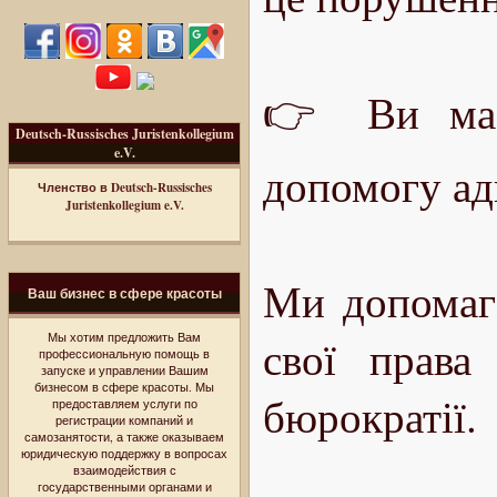
👉 Ви маєт
Deutsch-Russisches Juristenkollegium
e.V.
допомогу ад
Членство в Deutsch-Russisches
Juristenkollegium e.V.
Ми допомага
Ваш бизнес в сфере красоты
Мы хотим предложить Вам
свої права
профессиональную помощь в
запуске и управлении Вашим
бизнесом в сфере красоты. Мы
бюрократії.
предоставляем услуги по
регистрации компаний и
самозанятости, а также оказываем
юридическую поддержку в вопросах
взаимодействия с
государственными органами и