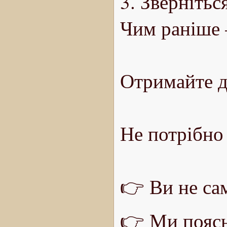
3. Звернітьс
Чим раніше 
Отримайте д
Не потрібно 
👉 Ви не са
👉 Ми поясн