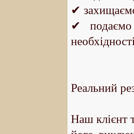
✔ захищаємо 
✔ подаємо 
необхідност
Реальний ре
Наш клієнт 