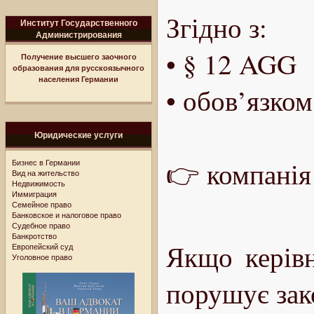
Згідно з:
Институт Государственного
Администрирования
• § 12 AGG
Получение высшего заочного
образования для русскоязычного
населения Германии
• обов’язком
Юридические услуги
👉 компанія
Бизнес в Германии
Вид на жительство
Недвижимость
Иммиграция
Семейное право
Банковское и налоговое право
Судебное право
Банкротство
Якщо керів
Европейский суд
Уголовное право
порушує зак