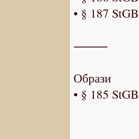
• § 187 StG
⸻
Образи
• § 185 StGB