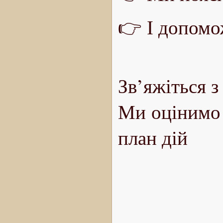
👉 І допомо
Зв’яжіться з
Ми оцінимо 
план дій