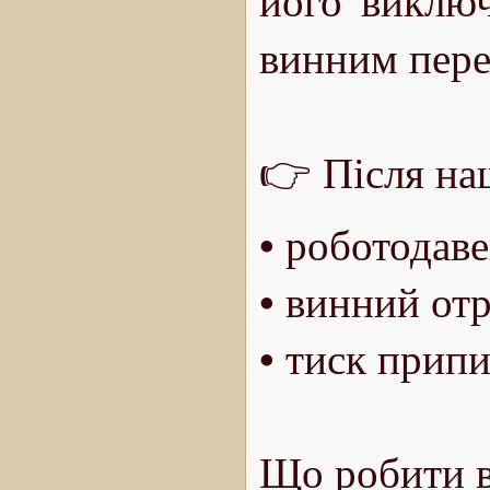
його виключ
винним пере
👉 Після на
• роботодаве
• винний от
• тиск прип
Що робити в