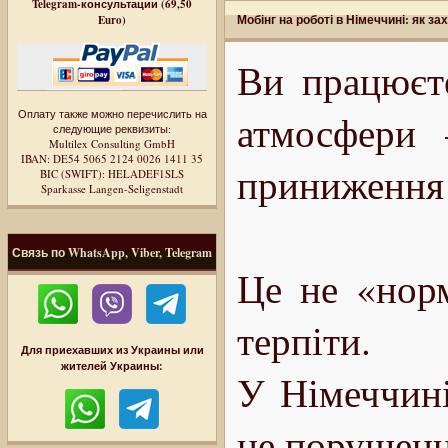
Telegram-консультации (69,50
Мобінг на роботі в Німеччині: як з
Euro)
Ви працюєте
Оплату также можно перечислить на
атмосфери 
следующие реквизиты:
Multilex Consulting GmbH
IBAN: DE54 5065 2124 0026 1411 35
приниження 
BIC (SWIFT): HELADEF1SLS
Sparkasse Langen-Seligenstadt
Связь по WhatsApp, Viber, Telegram
Це не «норм
терпіти.
Для приехавших из Украины или
жителей Украины:
У Німеччині
це порушенн