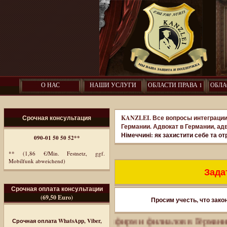
О НАС
НАШИ УСЛУГИ
ОБЛАСТИ ПРАВА 1
ОБЛА
Срочная консультация
KANZLEI. Все вопросы интеграции
Германии. Адвокат в Германии, ад
Німеччині: як захистити себе та о
090-01 50 50 52**
** (1,86 €/Min. Festnetz, ggf.
Mobilfunk abweichend)
Задат
Срочная оплата консультации
(69,50 Euro)
Просим учесть, что зако
рация. Регистрация фирм и филиалов в Германии.
Получ
Срочная оплата WhatsApp, Viber,