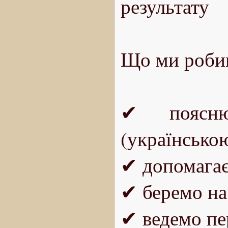
результату
Що ми роби
✔ поясню
(українською
✔ допомагає
✔ беремо на
✔ ведемо пе