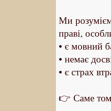
Ми розумієм
праві, особ
• є мовний б
• немає досв
• є страх вт
👉 Саме том