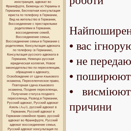
иностранцев
,
адвокат во
Франкфурте
,
Беженцы из Украины в
Германии
,
Бесплатная консультация
юриста по телефону в Германии
,
Вид на жительство в Германии
,
Воссоединение с престарелыми
Найпоширені
родителями в Германии
,
воссоединение семей
,
Воссоединение семьи
,
• вас ігнору
Воссоединение семьи в Германии с
родителями
,
Консультация адвоката
по телефону (в Германии)
,
Консультация русского адвоката в
• не переда
Германии
,
Немецко-русская
юридическая коллегия
,
Новое
законодательство по переселенцам
,
• поширюють
обращение к адвокату
,
Освобождение от сдачи языкового
экзамена
,
Переселенческое право
,
Повторная сдача языкового
• висміюют
экзамена
,
Поздние переселенцы
,
Получение статуса позднего
переселенца
,
Развод в Германии
,
причини
Русский адвокат
,
Русский адвокат
Азюль (Asyl)
,
русский адвокат в
Германии
,
Русский адвокат в
Германии семейное право
,
русский
адвокат во Франкфурте
,
Русский
адвокат воссоединение семьи
,
Русский адвокат консультация по