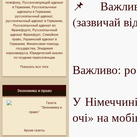
📌 Важливо
телефону
,
Русскоговорящий адвокат
в Германии
,
Русскоязычные
адвокаты в Германии
,
русскоязычный адвокат
,
(зазвичай ві
русскоязычный адвокат в Германии
,
Русскоязычный адвокат во
Франкфурте
,
Русскоязычный
адвокат Франкфурт
,
Семейное
право
,
Украинский адвокат в
Германии
,
Финансовая помощь
государства
,
Эпидемия
коронавируса
,
Юридический анализ
по поздним переселенцам
Важливо: ро
Показать все теги
Экономика и право
У Німеччині
Газета
"Экономика и
очі» на мобі
право"
Архив газеты