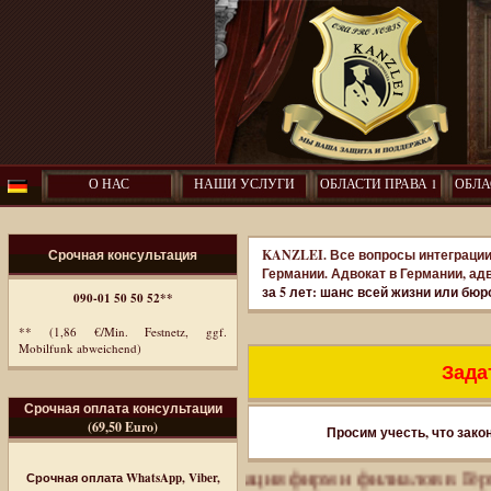
О НАС
НАШИ УСЛУГИ
ОБЛАСТИ ПРАВА 1
ОБЛА
Срочная консультация
KANZLEI. Все вопросы интеграции
Германии. Адвокат в Германии, ад
за 5 лет: шанс всей жизни или бю
090-01 50 50 52**
** (1,86 €/Min. Festnetz, ggf.
Mobilfunk abweichend)
Задат
Срочная оплата консультации
(69,50 Euro)
Просим учесть, что зако
иммиграция. Регистрация фирм и филиалов в Германии.
П
Срочная оплата WhatsApp, Viber,