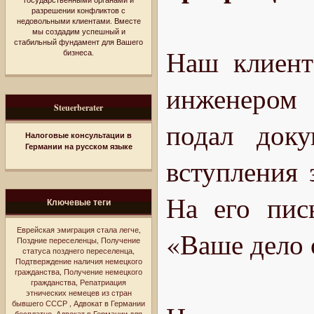
разрешении конфликтов с
недовольными клиентами. Вместе
мы создадим успешный и
стабильный фундамент для Вашего
Наш клиент
бизнеса.
инженером 
Steuerberater
подал доку
Налоговые консультации в
Германии на русском языке
вступления 
На его пис
Ключевые теги
Еврейская эмиграция стала легче
,
«Ваше дело 
Поздние переселенцы
,
Получение
статуса позднего переселенца
,
Подтверждение наличия немецкого
гражданства
,
Получение немецкого
гражданства
,
Репатриация
этнических немецев из стран
бывшего СССР
,
Адвокат в Германии
бесплатно
,
Адвокат в Германии для