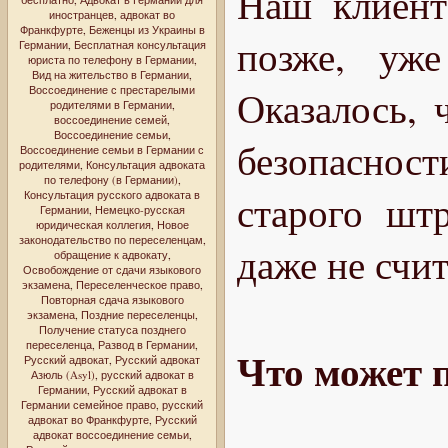
Наш клиент 
иностранцев
,
адвокат во
Франкфурте
,
Беженцы из Украины в
позже, уже
Германии
,
Бесплатная консультация
юриста по телефону в Германии
,
Вид на жительство в Германии
,
Воссоединение с престарелыми
Оказалось, 
родителями в Германии
,
воссоединение семей
,
Воссоединение семьи
,
безопаснос
Воссоединение семьи в Германии с
родителями
,
Консультация адвоката
по телефону (в Германии)
,
старого шт
Консультация русского адвоката в
Германии
,
Немецко-русская
юридическая коллегия
,
Новое
законодательство по переселенцам
,
даже не счи
обращение к адвокату
,
Освобождение от сдачи языкового
экзамена
,
Переселенческое право
,
Повторная сдача языкового
экзамена
,
Поздние переселенцы
,
Получение статуса позднего
переселенца
,
Развод в Германии
,
Что может п
Русский адвокат
,
Русский адвокат
Азюль (Asyl)
,
русский адвокат в
Германии
,
Русский адвокат в
Германии семейное право
,
русский
адвокат во Франкфурте
,
Русский
адвокат воссоединение семьи
,