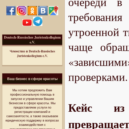
очереди в 
требования
утроенной т
Deutsch-Russisches Juristenkollegium
чаще обращ
e.V.
Членство в Deutsch-Russisches
Juristenkollegium e.V.
«зависши
проверками.
Ваш бизнес в сфере красоты
Мы хотим предложить Вам
профессиональную помощь в
запуске и управлении Вашим
Кейс из
бизнесом в сфере красоты. Мы
предоставляем услуги по
регистрации компаний и
самозанятости, а также оказываем
превращает
юридическую поддержку в вопросах
взаимодействия с
государственными органами и