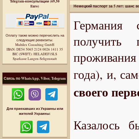
Telegram-консультации (69,50
Немецкий паспорт за 5 лет: шанс 
Euro)
Германия 
Оплату также можно перечислить на
получить 
следующие реквизиты:
Multilex Consulting GmbH
IBAN: DE54 5065 2124 0026 1411 35
проживания 
BIC (SWIFT): HELADEF1SLS
Sparkasse Langen-Seligenstadt
года), и, са
Связь по WhatsApp, Viber, Telegram
своего перв
Для приехавших из Украины или
жителей Украины:
Казалось б