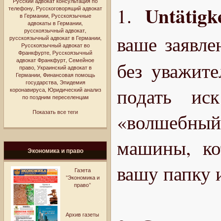
Русский адвокат консультация по
Untätigk
1.
телефону
,
Русскоговорящий адвокат
в Германии
,
Русскоязычные
адвокаты в Германии
,
русскоязычный адвокат
,
ваше заявле
русскоязычный адвокат в Германии
,
Русскоязычный адвокат во
Франкфурте
,
Русскоязычный
адвокат Франкфурт
,
Семейное
без уважите
право
,
Украинский адвокат в
Германии
,
Финансовая помощь
государства
,
Эпидемия
подать ис
коронавируса
,
Юридический анализ
по поздним переселенцам
Показать все теги
«волшебны
машины, ко
Экономика и право
вашу папку и
Газета
"Экономика и
право"
Архив газеты