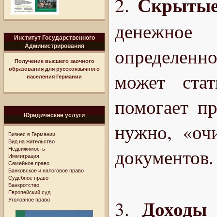
Скрытые
2.
денежное
Институт Государственного
Администрирования
определенно
Получение высшего заочного
образования для русскоязычного
может стат
населения Германии
помогает п
Юридические услуги
нужно, «оч
Бизнес в Германии
Вид на жительство
документов.
Недвижимость
Иммиграция
Семейное право
Банковское и налоговое право
Судебное право
Банкротство
Европейский суд
Доходы
Уголовное право
3.