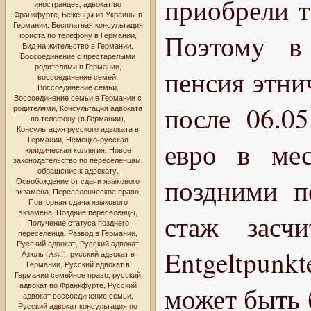
приобрели т
иностранцев
,
адвокат во
Франкфурте
,
Беженцы из Украины в
Германии
,
Бесплатная консультация
Поэтому в 
юриста по телефону в Германии
,
Вид на жительство в Германии
,
Воссоединение с престарелыми
родителями в Германии
,
пенсия этни
воссоединение семей
,
Воссоединение семьи
,
Воссоединение семьи в Германии с
после 06.0
родителями
,
Консультация адвоката
по телефону (в Германии)
,
Консультация русского адвоката в
Германии
,
Немецко-русская
евро в мес
юридическая коллегия
,
Новое
законодательство по переселенцам
,
обращение к адвокату
,
поздними п
Освобождение от сдачи языкового
экзамена
,
Переселенческое право
,
Повторная сдача языкового
экзамена
,
Поздние переселенцы
,
стаж засч
Получение статуса позднего
переселенца
,
Развод в Германии
,
Русский адвокат
,
Русский адвокат
Entgeltpunk
Азюль (Asyl)
,
русский адвокат в
Германии
,
Русский адвокат в
Германии семейное право
,
русский
адвокат во Франкфурте
,
Русский
может быть 
адвокат воссоединение семьи
,
Русский адвокат консультация по