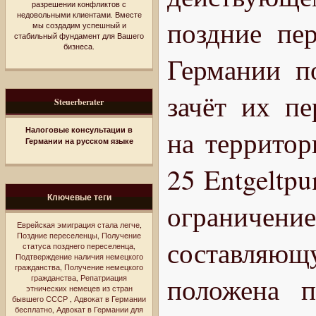
разрешении конфликтов с
недовольными клиентами. Вместе
поздние пе
мы создадим успешный и
стабильный фундамент для Вашего
бизнеса.
Германии п
зачёт их пе
Steuerberater
Налоговые консультации в
на территор
Германии на русском языке
25 Entgeltp
Ключевые теги
ограничени
Еврейская эмиграция стала легче
,
Поздние переселенцы
,
Получение
составляющу
статуса позднего переселенца
,
Подтверждение наличия немецкого
гражданства
,
Получение немецкого
положена п
гражданства
,
Репатриация
этнических немецев из стран
бывшего СССР
,
Адвокат в Германии
бесплатно
,
Адвокат в Германии для