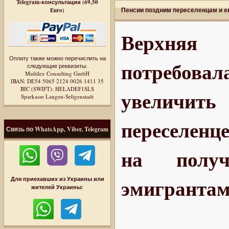
Telegram-консультации (69,50
Пенсии поздним переселенцам и 
Euro)
Верхняя 
Оплату также можно перечислить на
потребов
следующие реквизиты:
Multilex Consulting GmbH
IBAN: DE54 5065 2124 0026 1411 35
BIC (SWIFT): HELADEF1SLS
увеличи
Sparkasse Langen-Seligenstadt
переселенце
Связь по WhatsApp, Viber, Telegram
на получ
эмигрантам
Для приехавших из Украины или
жителей Украины: