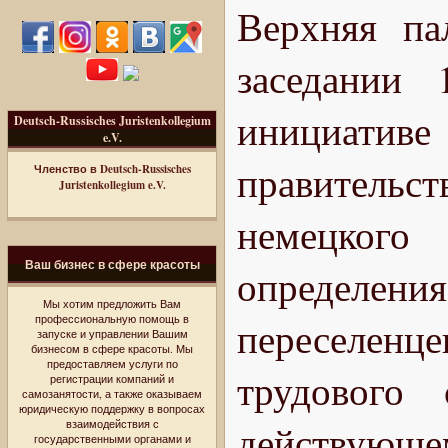
Верхняя па
заседании
инициатив
Deutsch-Russisches Juristenkollegium
e.V.
правительст
Членство в Deutsch-Russisches
Juristenkollegium e.V.
немецког
Ваш бизнес в сфере красоты
определе
Мы хотим предложить Вам
профессиональную помощь в
переселенце
запуске и управлении Вашим
бизнесом в сфере красоты. Мы
предоставляем услуги по
трудового 
регистрации компаний и
самозанятости, а также оказываем
юридическую поддержку в вопросах
взаимодействия с
действующ
государственными органами и