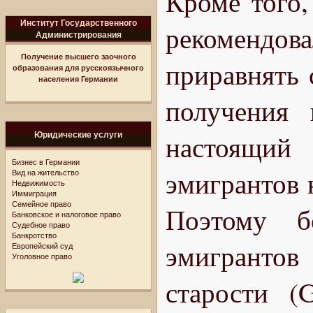
Кроме того,
Институт Государственного
рекоменд
Администрирования
Получение высшего заочного
приравнять 
образования для русскоязычного
населения Германии
получения 
Юридические услуги
настоящий 
Бизнес в Германии
эмигрантов 
Вид на жительство
Недвижимость
Иммиграция
Семейное право
Поэтому б
Банковское и налоговое право
Судебное право
Банкротство
эмигрантов
Европейский суд
Уголовное право
старости (