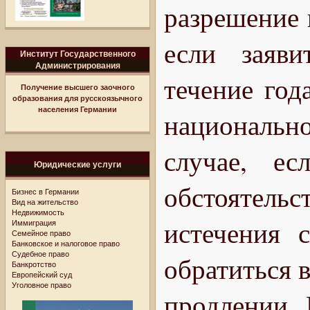
разрешение 
если заяв
Институт Государственного
Администрирования
течение год
Получение высшего заочного
образования для русскоязычного
населения Германии
национально
случае, е
Юридические услуги
обстоятельс
Бизнес в Германии
Вид на жительство
Недвижимость
истечения 
Иммиграция
Семейное право
Банковское и налоговое право
Судебное право
обратиться в
Банкротство
Европейский суд
Уголовное право
продлении.