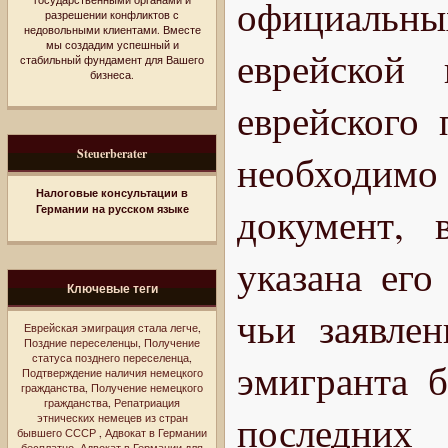
официальн
разрешении конфликтов с
недовольными клиентами. Вместе
мы создадим успешный и
еврейской 
стабильный фундамент для Вашего
бизнеса.
еврейского
Steuerberater
необходим
Налоговые консультации в
документ, 
Германии на русском языке
указана его
Ключевые теги
чьи заявлен
Еврейская эмиграция стала легче
,
Поздние переселенцы
,
Получение
статуса позднего переселенца
,
эмигранта 
Подтверждение наличия немецкого
гражданства
,
Получение немецкого
гражданства
,
Репатриация
последних
этнических немецев из стран
бывшего СССР
,
Адвокат в Германии
бесплатно
,
Адвокат в Германии для