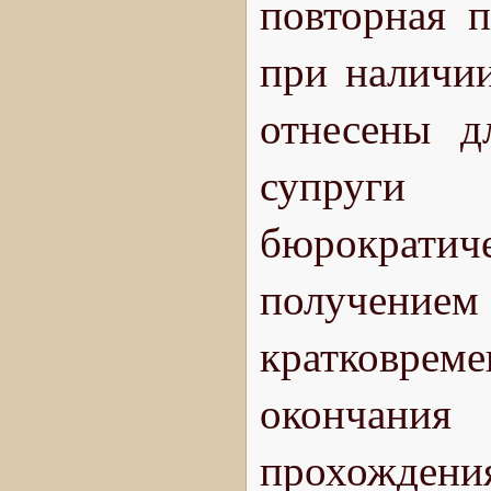
повторная п
при наличи
отнесены дл
супруги 
бюрократ
получен
кратковре
окончания
прохождения