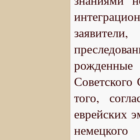
знаниями н
интеграци
заявители
преследова
рожденные
Советского 
того, согл
еврейских э
немецког