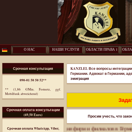
О НАС
НАШИ УСЛУГИ
ОБЛАСТИ ПРАВА 1
ОБЛА
Срочная консультация
KANZLEI. Все вопросы интеграции
Германии. Адвокат в Германии, ад
эмиграция
090-01 50 50 52**
** (1,86 €/Min. Festnetz, ggf.
Mobilfunk abweichend)
Задат
Срочная оплата консультации
(69,50 Euro)
Просим учесть, что зако
миграция. Регистрация фирм и филиалов в Германии.
По
Срочная оплата WhatsApp, Viber,