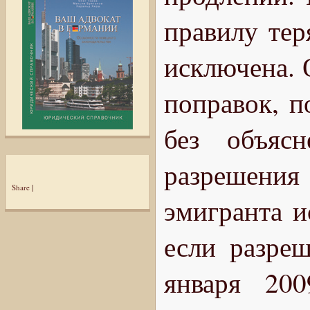
правилу тер
исключена. 
поправок, п
без объяс
разрешени
Share
|
эмигранта и
если разре
января 20