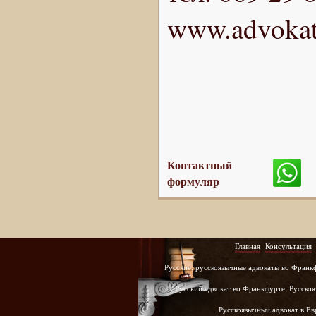
www.advokat
Контактный
формуляр
Главная
Консультация
Русские, русскоязычные адвокаты во Франк
Русский адвокат во Франкфурте. Русскоя
Русскоязычный адвокат в Е