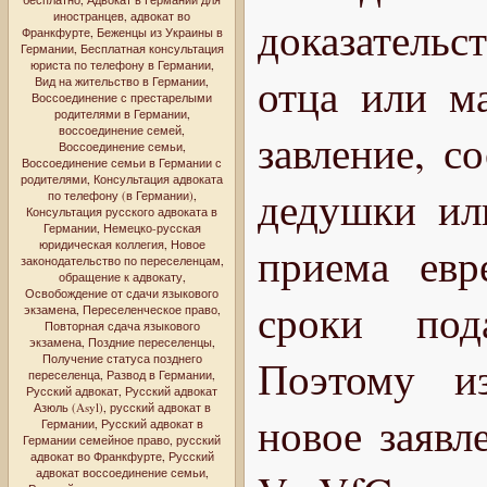
иностранцев
,
адвокат во
доказательс
Франкфурте
,
Беженцы из Украины в
Германии
,
Бесплатная консультация
юриста по телефону в Германии
,
отца или ма
Вид на жительство в Германии
,
Воссоединение с престарелыми
родителями в Германии
,
воссоединение семей
,
завление, с
Воссоединение семьи
,
Воссоединение семьи в Германии с
родителями
,
Консультация адвоката
дедушки ил
по телефону (в Германии)
,
Консультация русского адвоката в
Германии
,
Немецко-русская
юридическая коллегия
,
Новое
приема евр
законодательство по переселенцам
,
обращение к адвокату
,
Освобождение от сдачи языкового
сроки под
экзамена
,
Переселенческое право
,
Повторная сдача языкового
экзамена
,
Поздние переселенцы
,
Получение статуса позднего
Поэтому из
переселенца
,
Развод в Германии
,
Русский адвокат
,
Русский адвокат
Азюль (Asyl)
,
русский адвокат в
новое заявл
Германии
,
Русский адвокат в
Германии семейное право
,
русский
адвокат во Франкфурте
,
Русский
адвокат воссоединение семьи
,