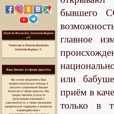
бывшего С
возможност
Deutsch-Russisches Juristenkollegium
главное из
e.V.
Членство в Deutsch-Russisches
происхожде
Juristenkollegium e.V.
национально
Ваш бизнес в сфере красоты
или бабуше
Мы хотим предложить Вам
профессиональную помощь в
приём в кач
запуске и управлении Вашим
бизнесом в сфере красоты. Мы
предоставляем услуги по
регистрации компаний и
только в 
самозанятости, а также оказываем
юридическую поддержку в вопросах
взаимодействия с
государственными органами и