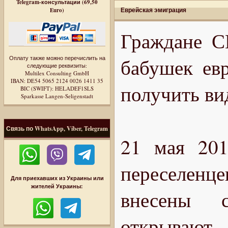
Telegram-консультации (69,50
Еврейская эмиграция
Euro)
Граждане С
Оплату также можно перечислить на
бабушек евр
следующие реквизиты:
Multilex Consulting GmbH
IBAN: DE54 5065 2124 0026 1411 35
получить ви
BIC (SWIFT): HELADEF1SLS
Sparkasse Langen-Seligenstadt
Связь по WhatsApp, Viber, Telegram
21 мая 201
переселен
Для приехавших из Украины или
жителей Украины:
внесены с
открывают