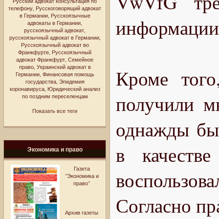
VwVfG тре
Русский адвокат консультация по
телефону
,
Русскоговорящий адвокат
в Германии
,
Русскоязычные
информации 
адвокаты в Германии
,
русскоязычный адвокат
,
русскоязычный адвокат в Германии
,
Русскоязычный адвокат во
Франкфурте
,
Русскоязычный
адвокат Франкфурт
,
Семейное
право
,
Украинский адвокат в
Кроме того
Германии
,
Финансовая помощь
государства
,
Эпидемия
коронавируса
,
Юридический анализ
получили мн
по поздним переселенцам
Показать все теги
однажды был
в качестве
Экономика и право
Газета
воспользова
"Экономика и
право"
Согласно пр
Архив газеты