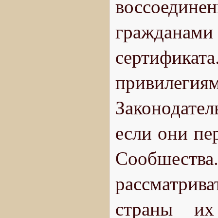
воссоеди
гражданами 
сертификата
привиле
Законодате
если они пе
Сообшеств
рассматри
страны их