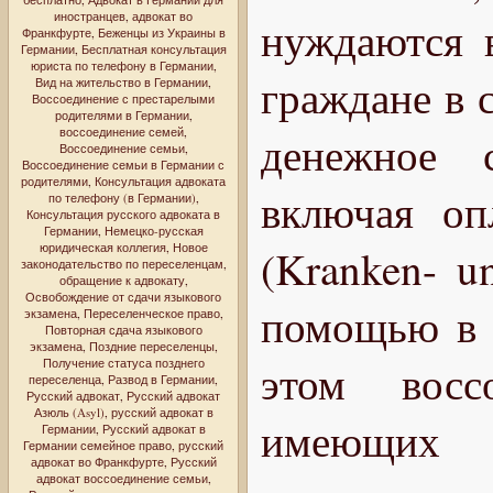
иностранцев
,
адвокат во
нуждаются 
Франкфурте
,
Беженцы из Украины в
Германии
,
Бесплатная консультация
юриста по телефону в Германии
,
граждане в 
Вид на жительство в Германии
,
Воссоединение с престарелыми
родителями в Германии
,
воссоединение семей
,
денежное с
Воссоединение семьи
,
Воссоединение семьи в Германии с
родителями
,
Консультация адвоката
включая оп
по телефону (в Германии)
,
Консультация русского адвоката в
Германии
,
Немецко-русская
юридическая коллегия
,
Новое
(Kranken- un
законодательство по переселенцам
,
обращение к адвокату
,
Освобождение от сдачи языкового
помощью в 
экзамена
,
Переселенческое право
,
Повторная сдача языкового
экзамена
,
Поздние переселенцы
,
Получение статуса позднего
этом восс
переселенца
,
Развод в Германии
,
Русский адвокат
,
Русский адвокат
Азюль (Asyl)
,
русский адвокат в
имеющих с
Германии
,
Русский адвокат в
Германии семейное право
,
русский
адвокат во Франкфурте
,
Русский
адвокат воссоединение семьи
,