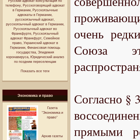
совершен
Русский адвокат консультация по
телефону
,
Русскоговорящий адвокат
в Германии
,
Русскоязычные
проживающи
адвокаты в Германии
,
русскоязычный адвокат
,
русскоязычный адвокат в Германии
,
очень редк
Русскоязычный адвокат во
Франкфурте
,
Русскоязычный
адвокат Франкфурт
,
Семейное
право
,
Украинский адвокат в
Союза э
Германии
,
Финансовая помощь
государства
,
Эпидемия
коронавируса
,
Юридический анализ
распростран
по поздним переселенцам
Показать все теги
Согласно § 3
Экономика и право
Газета
воссоедине
"Экономика и
право"
прямыми р
Архив газеты