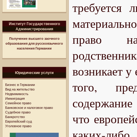
требуется 
материальн
Институт Государственного
Администрирования
право н
Получение высшего заочного
образования для русскоязычного
населения Германии
родственни
возникает у
Юридические услуги
того, пре
Бизнес в Германии
Вид на жительство
Недвижимость
содержание 
Иммиграция
Семейное право
Банковское и налоговое право
Судебное право
что европей
Банкротство
Европейский суд
Уголовное право
каких-ли