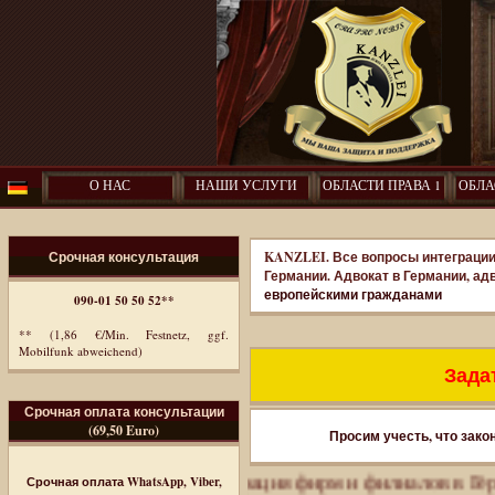
О НАС
НАШИ УСЛУГИ
ОБЛАСТИ ПРАВА 1
ОБЛА
Срочная консультация
KANZLEI. Все вопросы интеграции
Германии. Адвокат в Германии, ад
европейскими гражданами
090-01 50 50 52**
** (1,86 €/Min. Festnetz, ggf.
Mobilfunk abweichend)
Задат
Срочная оплата консультации
(69,50 Euro)
Просим учесть, что зако
иммиграция. Регистрация фирм и филиалов в Германии.
Срочная оплата WhatsApp, Viber,