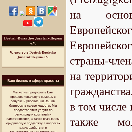
на основ
Европейс
Deutsch-Russisches Juristenkollegium
Европейско
e.V.
Членство в Deutsch-Russisches
страны-чле
Juristenkollegium e.V.
на территор
Ваш бизнес в сфере красоты
гражданства
Мы хотим предложить Вам
профессиональную помощь в
в том числе
запуске и управлении Вашим
бизнесом в сфере красоты. Мы
предоставляем услуги по
регистрации компаний и
также мол
самозанятости, а также оказываем
юридическую поддержку в вопросах
взаимодействия с
государственными органами и