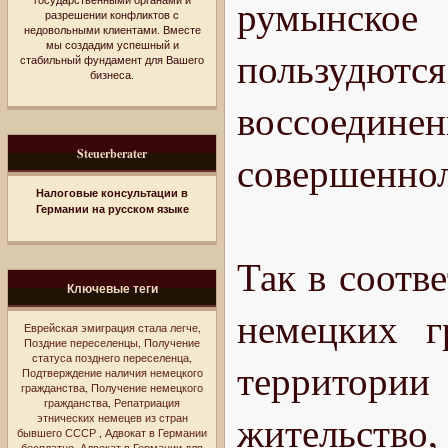
румынское 
разрешении конфликтов с
недовольными клиентами. Вместе
мы создадим успешный и
пользудютс
стабильный фундамент для Вашего
бизнеса.
воссоедин
Steuerberater
совершеннол
Налоговые консультации в
Германии на русском языке
Так в соотве
Ключевые теги
немецких г
Еврейская эмиграция стала легче
,
Поздние переселенцы
,
Получение
статуса позднего переселенца
,
территории
Подтверждение наличия немецкого
гражданства
,
Получение немецкого
гражданства
,
Репатриация
жительств
этнических немецев из стран
бывшего СССР
,
Адвокат в Германии
бесплатно
,
Адвокат в Германии для