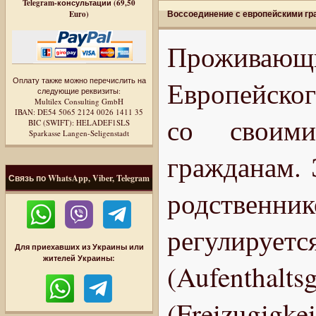
Telegram-консультации (69,50
Воссоединение с европейскими г
Euro)
Прожива
Оплату также можно перечислить на
Европейског
следующие реквизиты:
Multilex Consulting GmbH
IBAN: DE54 5065 2124 0026 1411 35
со своими
BIC (SWIFT): HELADEF1SLS
Sparkasse Langen-Seligenstadt
гражданам. 
Связь по WhatsApp, Viber, Telegram
родственн
регулируе
Для приехавших из Украины или
жителей Украины:
(Aufenthalts
(Freizugigke