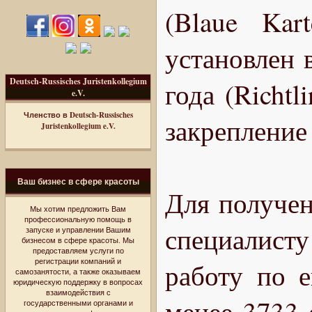
(Blaue Kar
установлен 
Deutsch-Russisches Juristenkollegium
года (Richtl
e.V.
Членство в Deutsch-Russisches
закрепление
Juristenkollegium e.V.
Ваш бизнес в сфере красоты
Для получен
Мы хотим предложить Вам
профессиональную помощь в
специалисту
запуске и управлении Вашим
бизнесом в сфере красоты. Мы
предоставляем услуги по
регистрации компаний и
работу по е
самозанятости, а также оказываем
юридическую поддержку в вопросах
взаимодействия с
менее 3733 
государственными органами и