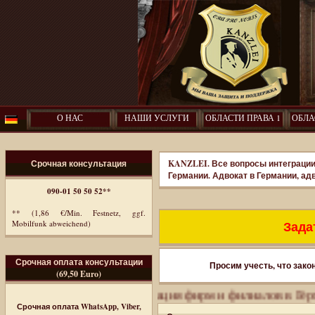
О НАС
НАШИ УСЛУГИ
ОБЛАСТИ ПРАВА 1
ОБЛА
Срочная консультация
KANZLEI. Все вопросы интеграции
Германии. Адвокат в Германии, ад
090-01 50 50 52**
** (1,86 €/Min. Festnetz, ggf.
Задат
Mobilfunk abweichend)
Срочная оплата консультации
Просим учесть, что зако
(69,50 Euro)
иммиграция. Регистрация фирм и филиалов в Германии.
Срочная оплата WhatsApp, Viber,