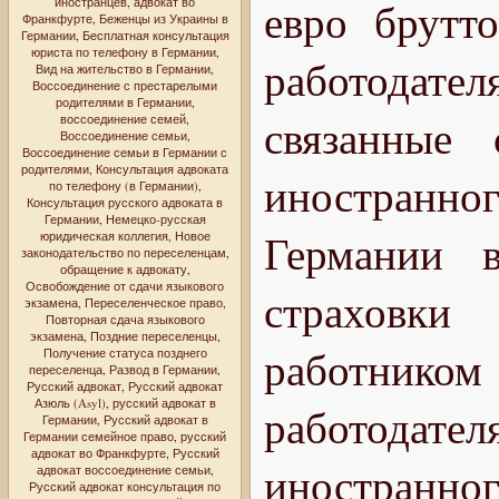
евро брутто
иностранцев
,
адвокат во
Франкфурте
,
Беженцы из Украины в
Германии
,
Бесплатная консультация
юриста по телефону в Германии
,
работодател
Вид на жительство в Германии
,
Воссоединение с престарелыми
родителями в Германии
,
связанные 
воссоединение семей
,
Воссоединение семьи
,
Воссоединение семьи в Германии с
родителями
,
Консультация адвоката
иностранного
по телефону (в Германии)
,
Консультация русского адвоката в
Германии
,
Немецко-русская
Германии 
юридическая коллегия
,
Новое
законодательство по переселенцам
,
обращение к адвокату
,
Освобождение от сдачи языкового
страховки
экзамена
,
Переселенческое право
,
Повторная сдача языкового
экзамена
,
Поздние переселенцы
,
работником
Получение статуса позднего
переселенца
,
Развод в Германии
,
Русский адвокат
,
Русский адвокат
Азюль (Asyl)
,
русский адвокат в
работода
Германии
,
Русский адвокат в
Германии семейное право
,
русский
адвокат во Франкфурте
,
Русский
иностранног
адвокат воссоединение семьи
,
Русский адвокат консультация по