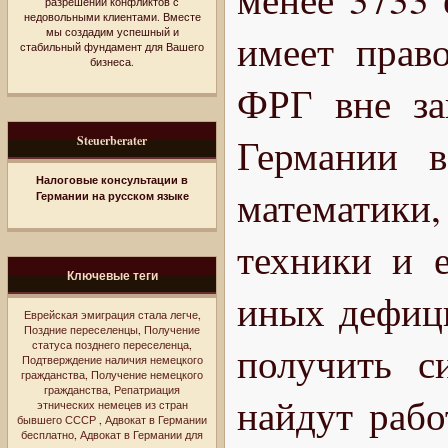
разрешении конфликтов с
недовольными клиентами. Вместе
мы создадим успешный и
имеет прав
стабильный фундамент для Вашего
бизнеса.
ФРГ вне за
Германии в
Steuerberater
Налоговые консультации в
математик
Германии на русском языке
техники и е
Ключевые теги
иных дефици
Еврейская эмиграция стала легче
,
Поздние переселенцы
,
Получение
статуса позднего переселенца
,
получить с
Подтверждение наличия немецкого
гражданства
,
Получение немецкого
гражданства
,
Репатриация
найдут рабо
этнических немецев из стран
бывшего СССР
,
Адвокат в Германии
бесплатно
,
Адвокат в Германии для