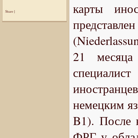
карты ино
Share
|
представл
(Niederlassu
21 месяца
специалист
иностранце
немецким яз
B1). После 
ФРГ у облад