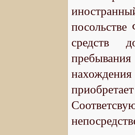
иностранны
посольстве 
средств д
пребывания
нахождени
приобретае
Соответсв
непосредств