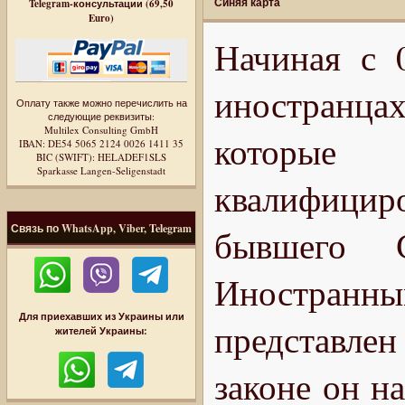
Синяя карта
Telegram-консультации (69,50
Euro)
Начиная с 
иностранца
Оплату также можно перечислить на
следующие реквизиты:
Multilex Consulting GmbH
которые 
IBAN: DE54 5065 2124 0026 1411 35
BIC (SWIFT): HELADEF1SLS
Sparkasse Langen-Seligenstadt
квалифици
Связь по WhatsApp, Viber, Telegram
бывшего 
Иностран
Для приехавших из Украины или
представле
жителей Украины:
законе он н