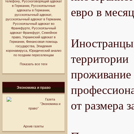
телефону
,
Русскоговорящий адвокат
в Германии
,
Русскоязычные
евро в месяц
адвокаты в Германии
,
русскоязычный адвокат
,
русскоязычный адвокат в Германии
,
Русскоязычный адвокат во
Франкфурте
,
Русскоязычный
адвокат Франкфурт
,
Семейное
право
,
Украинский адвокат в
Иностранцы
Германии
,
Финансовая помощь
государства
,
Эпидемия
коронавируса
,
Юридический анализ
территори
по поздним переселенцам
Показать все теги
проживани
профессион
Экономика и право
Газета
от размера з
"Экономика и
право"
Архив газеты