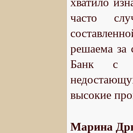
хватило изн
часто слу
составленн
решаема за 
Банк с у
недостающу
высокие про
Марина Др