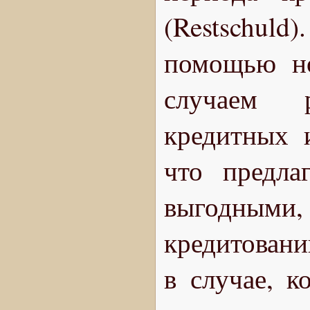
(Restschuld
помощью но
случаем р
кредитных и
что предла
выгодными,
кредитовани
в случае, к