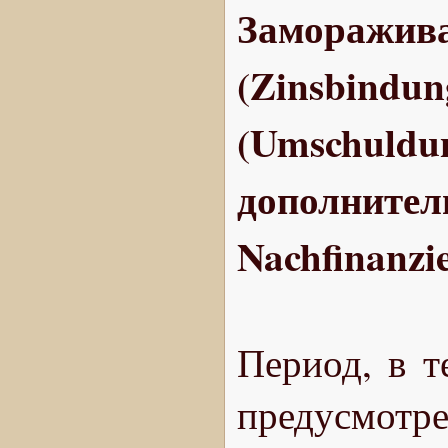
Замораж
(Zinsbin
(Umschu
дополнител
Nachfinanzi
Период, в т
предусмотре