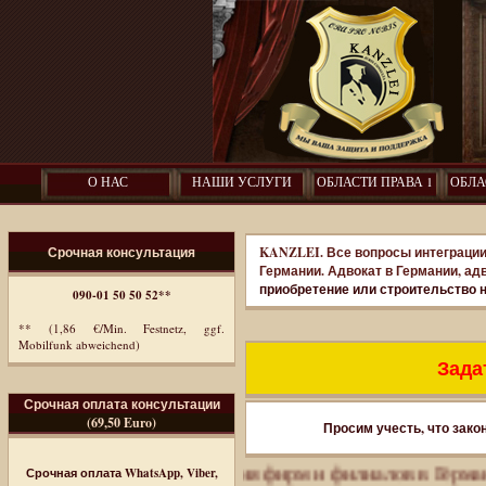
О НАС
НАШИ УСЛУГИ
ОБЛАСТИ ПРАВА 1
ОБЛА
Срочная консультация
KANZLEI. Все вопросы интеграции
Германии. Адвокат в Германии, ад
приобретение или строительство 
090-01 50 50 52**
** (1,86 €/Min. Festnetz, ggf.
Mobilfunk abweichend)
Задат
Срочная оплата консультации
(69,50 Euro)
Просим учесть, что зако
играция. Регистрация фирм и филиалов в Германии.
Пол
Срочная оплата WhatsApp, Viber,