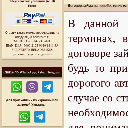
Telegram-консультации (69,50
Договор займа на приобретение ил
Euro)
В данной 
Оплату также можно перечислить на
терминах, 
следующие реквизиты:
Multilex Consulting GmbH
IBAN: DE54 5065 2124 0026 1411 35
договоре зай
BIC (SWIFT): HELADEF1SLS
Sparkasse Langen-Seligenstadt
будь то пр
Связь по WhatsApp, Viber, Telegram
дорогого ав
случае со с
Для приехавших из Украины или
жителей Украины:
необходимос
для понима