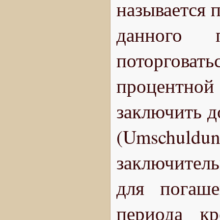
называется 
данного 
поторговат
процентной с
заключить д
(Umschuldu
заключитель
для погаш
периода кр