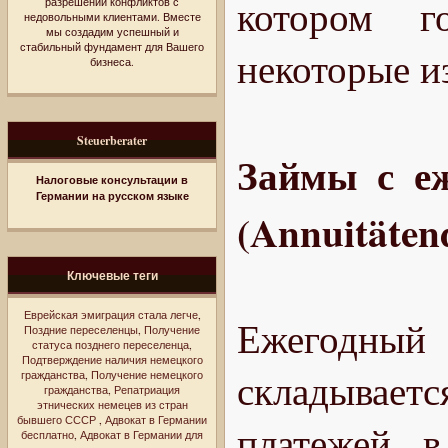
котором г
разрешении конфликтов с
недовольными клиентами. Вместе
мы создадим успешный и
стабильный фундамент для Вашего
некоторые и
бизнеса.
Steuerberater
Займы с е
Налоговые консультации в
Германии на русском языке
(Annuitäten
Ключевые теги
Еврейская эмиграция стала легче
,
Ежегодный 
Поздние переселенцы
,
Получение
статуса позднего переселенца
,
Подтверждение наличия немецкого
складываетс
гражданства
,
Получение немецкого
гражданства
,
Репатриация
этнических немецев из стран
бывшего СССР
,
Адвокат в Германии
платежей 
бесплатно
,
Адвокат в Германии для