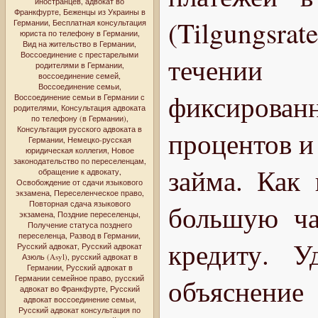
иностранцев
,
адвокат во
Франкфурте
,
Беженцы из Украины в
(Tilgungsr
Германии
,
Бесплатная консультация
юриста по телефону в Германии
,
Вид на жительство в Германии
,
Воссоединение с престарелыми
течении 
родителями в Германии
,
воссоединение семей
,
Воссоединение семьи
,
фиксирован
Воссоединение семьи в Германии с
родителями
,
Консультация адвоката
по телефону (в Германии)
,
Консультация русского адвоката в
процентов и
Германии
,
Немецко-русская
юридическая коллегия
,
Новое
законодательство по переселенцам
,
займа. Как 
обращение к адвокату
,
Освобождение от сдачи языкового
экзамена
,
Переселенческое право
,
Повторная сдача языкового
большую ча
экзамена
,
Поздние переселенцы
,
Получение статуса позднего
переселенца
,
Развод в Германии
,
кредиту. У
Русский адвокат
,
Русский адвокат
Азюль (Asyl)
,
русский адвокат в
Германии
,
Русский адвокат в
Германии семейное право
,
русский
объяснение
адвокат во Франкфурте
,
Русский
адвокат воссоединение семьи
,
Русский адвокат консультация по