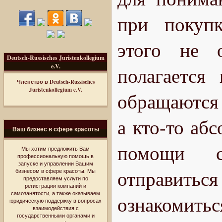
при покупк
этого не 
Deutsch-Russisches Juristenkollegium
e.V.
полагается
Членство в Deutsch-Russisches
Juristenkollegium e.V.
обращаются 
а кто-то аб
Ваш бизнес в сфере красоты
помощи с
Мы хотим предложить Вам
профессиональную помощь в
запуске и управлении Вашим
отправиться
бизнесом в сфере красоты. Мы
предоставляем услуги по
регистрации компаний и
самозанятости, а также оказываем
ознакомитьс
юридическую поддержку в вопросах
взаимодействия с
государственными органами и