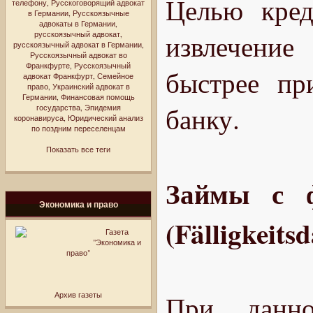
Целью кред
телефону
,
Русскоговорящий адвокат
в Германии
,
Русскоязычные
адвокаты в Германии
,
извлечение
русскоязычный адвокат
,
русскоязычный адвокат в Германии
,
Русскоязычный адвокат во
Франкфурте
,
Русскоязычный
быстрее пр
адвокат Франкфурт
,
Семейное
право
,
Украинский адвокат в
Германии
,
Финансовая помощь
банку.
государства
,
Эпидемия
коронавируса
,
Юридический анализ
по поздним переселенцам
Показать все теги
Займы с ф
Экономика и право
(Fälligkeits
Газета
"Экономика и
право"
Архив газеты
При данно