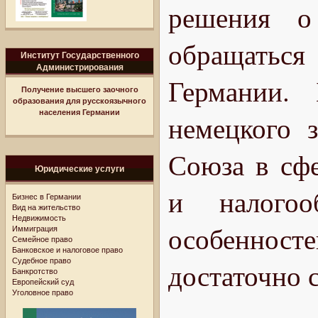
решения о
обращаться
Институт Государственного
Администрирования
Германии. 
Получение высшего заочного
образования для русскоязычного
населения Германии
немецкого 
Союза в сфе
Юридические услуги
и налогоо
Бизнес в Германии
Вид на жительство
Недвижимость
особеннос
Иммиграция
Семейное право
Банковское и налоговое право
Судебное право
достаточно 
Банкротство
Европейский суд
Уголовное право