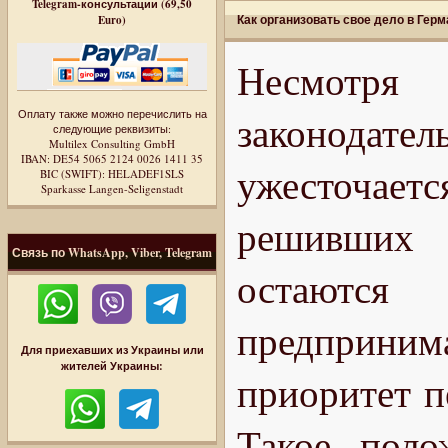
Telegram-консультации (69,50
Как организовать свое дело в Гер
Euro)
Несмотр
Оплату также можно перечислить на
законода
следующие реквизиты:
Multilex Consulting GmbH
IBAN: DE54 5065 2124 0026 1411 35
ужесточает
BIC (SWIFT): HELADEF1SLS
Sparkasse Langen-Seligenstadt
решивших 
Связь по WhatsApp, Viber, Telegram
остаютс
предприни
Для приехавших из Украины или
жителей Украины:
приоритет п
Такое поло