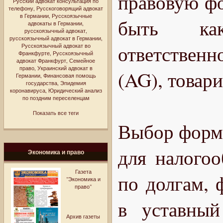
правовую фо
Русский адвокат консультация по
телефону
,
Русскоговорящий адвокат
в Германии
,
Русскоязычные
быть ка
адвокаты в Германии
,
русскоязычный адвокат
,
русскоязычный адвокат в Германии
,
ответствен
Русскоязычный адвокат во
Франкфурте
,
Русскоязычный
адвокат Франкфурт
,
Семейное
право
,
Украинский адвокат в
(AG), товар
Германии
,
Финансовая помощь
государства
,
Эпидемия
коронавируса
,
Юридический анализ
по поздним переселенцам
Показать все теги
Выбор формы
для налогоо
Экономика и право
Газета
по долгам, 
"Экономика и
право"
в уставный
Архив газеты