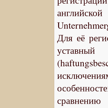
регистраци
английско
Unternehmer
Для её реги
уставный
(haftungsb
исключени
особеннос
сравнению