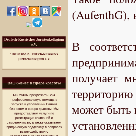
(AufenthG), 
Deutsch-Russisches Juristenkollegium
В соответс
e.V.
Членство в Deutsch-Russisches
предприни
Juristenkollegium e.V.
получает м
Ваш бизнес в сфере красоты
территорию
Мы хотим предложить Вам
профессиональную помощь в
может быть 
запуске и управлении Вашим
бизнесом в сфере красоты. Мы
предоставляем услуги по
регистрации компаний и
установлен
самозанятости, а также оказываем
юридическую поддержку в вопросах
взаимодействия с
государственными органами и