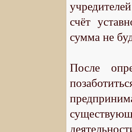
учредителе
счёт устав
сумма не буд
После опр
позаботитьс
предприним
существую
деятельнос