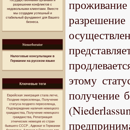
проживан
разрешении конфликтов с
недовольными клиентами. Вместе
мы создадим успешный и
разрешени
стабильный фундамент для Вашего
бизнеса.
осуществлен
Steuerberater
представля
Налоговые консультации в
продлевает
Германии на русском языке
этому стату
Ключевые теги
получение б
Еврейская эмиграция стала легче
,
Поздние переселенцы
,
Получение
статуса позднего переселенца
,
(Niederlass
Подтверждение наличия немецкого
гражданства
,
Получение немецкого
гражданства
,
Репатриация
предприни
этнических немецев из стран
бывшего СССР
,
Адвокат в Германии
бесплатно
,
Адвокат в Германии для