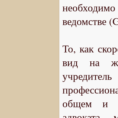
необходим
ведомстве (G
То, как ско
вид на жи
учредител
профессион
общем и ц
адвоката 