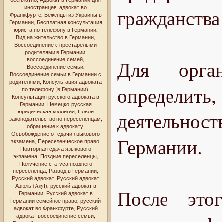
иностранцев
,
адвокат во
гражданства
Франкфурте
,
Беженцы из Украины в
Германии
,
Бесплатная консультация
юриста по телефону в Германии
,
Вид на жительство в Германии
,
Воссоединение с престарелыми
родителями в Германии
,
воссоединение семей
,
Для орга
Воссоединение семьи
,
Воссоединение семьи в Германии с
родителями
,
Консультация адвоката
определить
по телефону (в Германии)
,
Консультация русского адвоката в
Германии
,
Немецко-русская
юридическая коллегия
,
Новое
деятельно
законодательство по переселенцам
,
обращение к адвокату
,
Освобождение от сдачи языкового
Германии.
экзамена
,
Переселенческое право
,
Повторная сдача языкового
экзамена
,
Поздние переселенцы
,
Получение статуса позднего
переселенца
,
Развод в Германии
,
Русский адвокат
,
Русский адвокат
Азюль (Asyl)
,
русский адвокат в
После это
Германии
,
Русский адвокат в
Германии семейное право
,
русский
адвокат во Франкфурте
,
Русский
адвокат воссоединение семьи
,