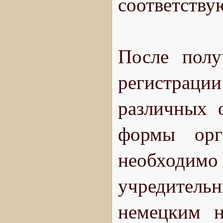
соответств
После полу
регистраци
различных 
формы орг
необходим
учредител
немецким н