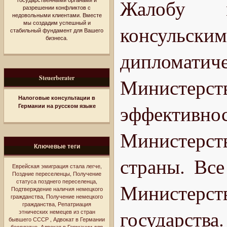
Жалобу м
разрешении конфликтов с
недовольными клиентами. Вместе
мы создадим успешный и
консуль
стабильный фундамент для Вашего
бизнеса.
дипломатич
Steuerberater
Министерс
Налоговые консультации в
эффектив
Германии на русском языке
Министерс
Ключевые теги
страны. Все
Еврейская эмиграция стала легче
,
Поздние переселенцы
,
Получение
статуса позднего переселенца
,
Министерст
Подтверждение наличия немецкого
гражданства
,
Получение немецкого
гражданства
,
Репатриация
государства
этнических немецев из стран
бывшего СССР
,
Адвокат в Германии
бесплатно
,
Адвокат в Германии для