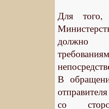
Для того,
Министерст
должно с
требовани
непосредст
В обращени
отправителя
со сторо