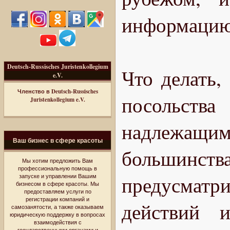
информацию 
Deutsch-Russisches Juristenkollegium
Что делать,
e.V.
Членство в Deutsch-Russisches
посольств
Juristenkollegium e.V.
надлежащим
Ваш бизнес в сфере красоты
большин
Мы хотим предложить Вам
профессиональную помощь в
предусмат
запуске и управлении Вашим
бизнесом в сфере красоты. Мы
предоставляем услуги по
регистрации компаний и
действий и
самозанятости, а также оказываем
юридическую поддержку в вопросах
взаимодействия с
государственными органами и