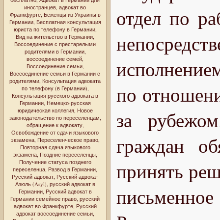
иностранцев
,
адвокат во
отдел по ра
Франкфурте
,
Беженцы из Украины в
Германии
,
Бесплатная консультация
юриста по телефону в Германии
,
непосредс
Вид на жительство в Германии
,
Воссоединение с престарелыми
родителями в Германии
,
воссоединение семей
,
исполнением
Воссоединение семьи
,
Воссоединение семьи в Германии с
родителями
,
Консультация адвоката
по отношен
по телефону (в Германии)
,
Консультация русского адвоката в
Германии
,
Немецко-русская
юридическая коллегия
,
Новое
за рубежо
законодательство по переселенцам
,
обращение к адвокату
,
Освобождение от сдачи языкового
граждан об
экзамена
,
Переселенческое право
,
Повторная сдача языкового
экзамена
,
Поздние переселенцы
,
Получение статуса позднего
принять реш
переселенца
,
Развод в Германии
,
Русский адвокат
,
Русский адвокат
Азюль (Asyl)
,
русский адвокат в
письменно
Германии
,
Русский адвокат в
Германии семейное право
,
русский
адвокат во Франкфурте
,
Русский
адвокат воссоединение семьи
,