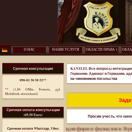
О НАС
НАШИ УСЛУГИ
ОБЛАСТИ ПРАВА 1
ОБЛА
Срочная консультация
KANZLEI. Все вопросы интеграции
Германии. Адвокат в Германии, ад
на чиновников посольства
090-01 50 50 52**
** (1,86 €/Min. Festnetz, ggf.
Mobilfunk abweichend)
Задат
Срочная оплата консультации
(69,50 Euro)
Просим учесть, что зако
ммиграция. Регистрация фирм и филиалов в Германии.
П
Срочная оплата WhatsApp, Viber,