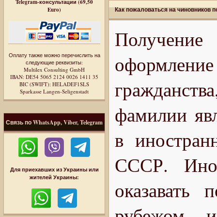
Telegram-консультации (69,50
Как пожаловаться на чиновников 
Euro)
Получение
Оплату также можно перечислить на
оформлени
следующие реквизиты:
Multilex Consulting GmbH
IBAN: DE54 5065 2124 0026 1411 35
гражданст
BIC (SWIFT): HELADEF1SLS
Sparkasse Langen-Seligenstadt
фамилии яв
Связь по WhatsApp, Viber, Telegram
в иностран
СССР. Инос
Для приехавших из Украины или
жителей Украины:
оказавать 
рубежом, 