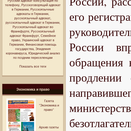
России, рас
Русский адвокат консультация по
телефону
,
Русскоговорящий адвокат
в Германии
,
Русскоязычные
его регистр
адвокаты в Германии
,
русскоязычный адвокат
,
русскоязычный адвокат в Германии
,
руководите
Русскоязычный адвокат во
Франкфурте
,
Русскоязычный
адвокат Франкфурт
,
Семейное
право
,
Украинский адвокат в
России вп
Германии
,
Финансовая помощь
государства
,
Эпидемия
коронавируса
,
Юридический анализ
обращения 
по поздним переселенцам
Показать все теги
продлении 
направив
Экономика и право
Газета
министер
"Экономика и
право"
безотлагат
Архив газеты