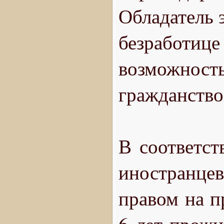
Обладатель э
безработи
возможност
гражданство
В соответст
иностранц
правом на п