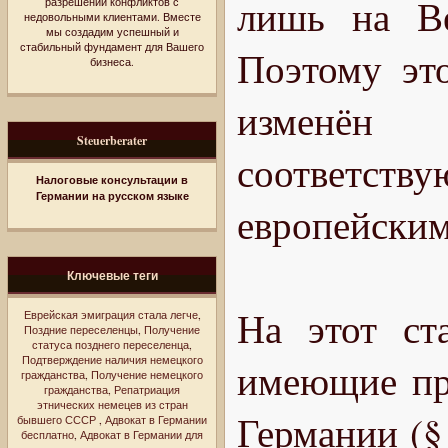
лишь на В
разрешении конфликтов с
недовольными клиентами. Вместе
мы создадим успешный и
стабильный фундамент для Вашего
Поэтому эт
бизнеса.
изменён 
Steuerberater
соответст
Налоговые консультации в
Германии на русском языке
европейским
Ключевые теги
На этот ст
Еврейская эмиграция стала легче
,
Поздние переселенцы
,
Получение
статуса позднего переселенца
,
Подтверждение наличия немецкого
имеющие пра
гражданства
,
Получение немецкого
гражданства
,
Репатриация
этнических немецев из стран
Германии (§
бывшего СССР
,
Адвокат в Германии
бесплатно
,
Адвокат в Германии для