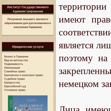
территори
Институт Государственного
Администрирования
имеют прав
Получение высшего заочного
образования для русскоязычного
населения Германии
соответствии
является ли
Юридические услуги
поэтому на
Бизнес в Германии
Вид на жительство
Недвижимость
закрепленн
Иммиграция
Семейное право
Банковское и налоговое право
Судебное право
немецком за
Банкротство
Европейский суд
Уголовное право
Лица, имеющ