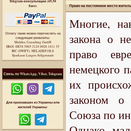
Telegram-консультации (69,50
Право на постоянное место житель
Euro)
Многие, на
Оплату также можно перечислить на
закона о н
следующие реквизиты:
Multilex Consulting GmbH
IBAN: DE54 5065 2124 0026 1411 35
право евр
BIC (SWIFT): HELADEF1SLS
Sparkasse Langen-Seligenstadt
немецкого п
Связь по WhatsApp, Viber, Telegram
их происхо
законом о 
Для приехавших из Украины или
жителей Украины:
Союза по ин
Однако, мал