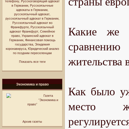
страны евро
телефону
,
Русскоговорящий адвокат
в Германии
,
Русскоязычные
адвокаты в Германии
,
русскоязычный адвокат
,
русскоязычный адвокат в Германии
,
Русскоязычный адвокат во
Какие же 
Франкфурте
,
Русскоязычный
адвокат Франкфурт
,
Семейное
право
,
Украинский адвокат в
Германии
,
Финансовая помощь
сравнению
государства
,
Эпидемия
коронавируса
,
Юридический анализ
по поздним переселенцам
жительства 
Показать все теги
Экономика и право
Как было уж
Газета
"Экономика и
место жите
право"
регулируетс
Архив газеты