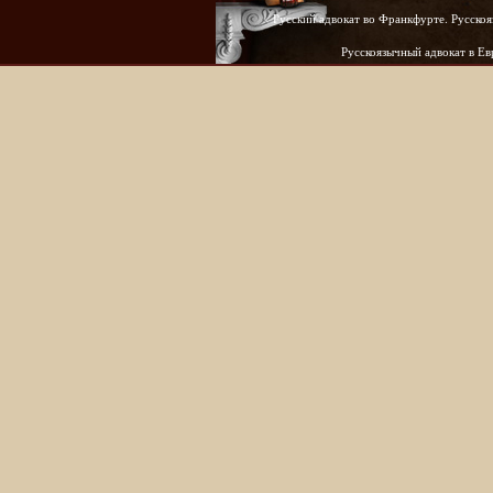
Русский адвокат во Франкфурте. Русскоя
Русскоязычный адвокат в Е