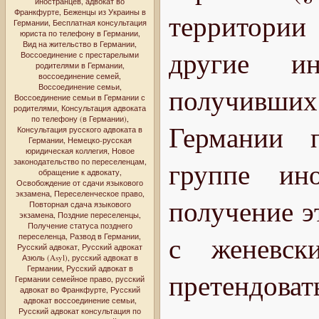
иностранцев
,
адвокат во
Франкфурте
,
Беженцы из Украины в
территории
Германии
,
Бесплатная консультация
юриста по телефону в Германии
,
Вид на жительство в Германии
,
другие и
Воссоединение с престарелыми
родителями в Германии
,
воссоединение семей
,
Воссоединение семьи
,
получивших
Воссоединение семьи в Германии с
родителями
,
Консультация адвоката
по телефону (в Германии)
,
Германии 
Консультация русского адвоката в
Германии
,
Немецко-русская
юридическая коллегия
,
Новое
группе ин
законодательство по переселенцам
,
обращение к адвокату
,
Освобождение от сдачи языкового
экзамена
,
Переселенческое право
,
получение эт
Повторная сдача языкового
экзамена
,
Поздние переселенцы
,
Получение статуса позднего
с женевск
переселенца
,
Развод в Германии
,
Русский адвокат
,
Русский адвокат
Азюль (Asyl)
,
русский адвокат в
Германии
,
Русский адвокат в
претендоват
Германии семейное право
,
русский
адвокат во Франкфурте
,
Русский
адвокат воссоединение семьи
,
Русский адвокат консультация по