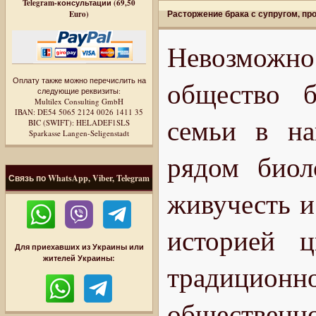
Telegram-консультации (69,50
Расторжение брака с супругом, п
Euro)
Невозможн
Оплату также можно перечислить на
общество б
следующие реквизиты:
Multilex Consulting GmbH
IBAN: DE54 5065 2124 0026 1411 35
семьи в на
BIC (SWIFT): HELADEF1SLS
Sparkasse Langen-Seligenstadt
рядом биол
Связь по WhatsApp, Viber, Telegram
живучесть и
историей ц
Для приехавших из Украины или
жителей Украины:
традицио
общественн