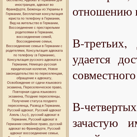
иностранцев
,
адвокат во
отношению к
Франкфурте
,
Беженцы из Украины в
Германии
,
Бесплатная консультация
юриста по телефону в Германии
,
Вид на жительство в Германии
,
Воссоединение с престарелыми
родителями в Германии
,
воссоединение семей
,
В-третьих,
Воссоединение семьи
,
Воссоединение семьи в Германии с
родителями
,
Консультация адвоката
удается до
по телефону (в Германии)
,
Консультация русского адвоката в
Германии
,
Немецко-русская
юридическая коллегия
,
Новое
совместного
законодательство по переселенцам
,
обращение к адвокату
,
Освобождение от сдачи языкового
экзамена
,
Переселенческое право
,
Повторная сдача языкового
экзамена
,
Поздние переселенцы
,
Получение статуса позднего
В-четвертых
переселенца
,
Развод в Германии
,
Русский адвокат
,
Русский адвокат
Азюль (Asyl)
,
русский адвокат в
зачастую и
Германии
,
Русский адвокат в
Германии семейное право
,
русский
адвокат во Франкфурте
,
Русский
адвокат воссоединение семьи
,