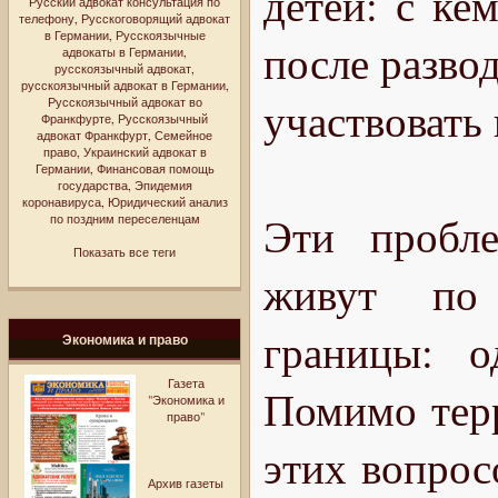
детей: с ке
Русский адвокат консультация по
телефону
,
Русскоговорящий адвокат
в Германии
,
Русскоязычные
после развод
адвокаты в Германии
,
русскоязычный адвокат
,
русскоязычный адвокат в Германии
,
участвовать 
Русскоязычный адвокат во
Франкфурте
,
Русскоязычный
адвокат Франкфурт
,
Семейное
право
,
Украинский адвокат в
Германии
,
Финансовая помощь
государства
,
Эпидемия
коронавируса
,
Юридический анализ
Эти пробле
по поздним переселенцам
Показать все теги
живут по 
границы: о
Экономика и право
Газета
Помимо терр
"Экономика и
право"
этих вопрос
Архив газеты