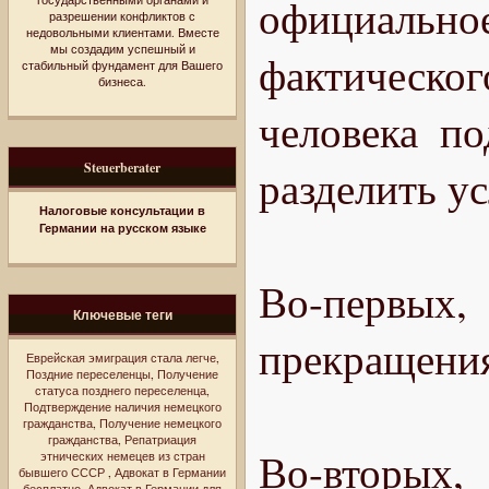
официаль
разрешении конфликтов с
недовольными клиентами. Вместе
мы создадим успешный и
фактическог
стабильный фундамент для Вашего
бизнеса.
человека п
Steuerberater
разделить у
Налоговые консультации в
Германии на русском языке
Во-первых,
Ключевые теги
прекращения
Еврейская эмиграция стала легче
,
Поздние переселенцы
,
Получение
статуса позднего переселенца
,
Подтверждение наличия немецкого
гражданства
,
Получение немецкого
гражданства
,
Репатриация
Во-вторых
этнических немецев из стран
бывшего СССР
,
Адвокат в Германии
бесплатно
,
Адвокат в Германии для