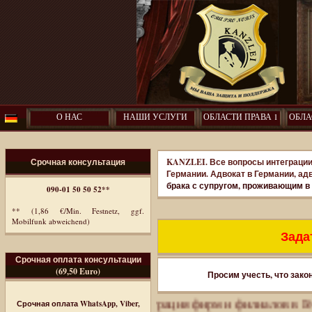
О НАС
НАШИ УСЛУГИ
ОБЛАСТИ ПРАВА 1
ОБЛА
Срочная консультация
KANZLEI. Все вопросы интеграции
Германии. Адвокат в Германии, ад
брака с супругом, проживающим в
090-01 50 50 52**
** (1,86 €/Min. Festnetz, ggf.
Mobilfunk abweichend)
Задат
Срочная оплата консультации
(69,50 Euro)
Просим учесть, что зако
ес-иммиграция. Регистрация фирм и филиалов в Германи
Срочная оплата WhatsApp, Viber,