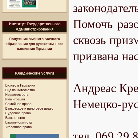
законодате
Помочь разо
Институт Государственного
Администрирования
сквозь приз
Получение высшего заочного
образования для русскоязычного
населения Германии
призвана нас
Юридические услуги
Андреас Кре
Бизнес в Германии
Вид на жительство
Недвижимость
Немецко-рус
Иммиграция
Семейное право
Банковское и налоговое право
Судебное право
Банкротство
Европейский суд
Уголовное право
тел. 069 29 