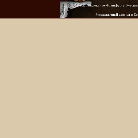
Русский адвокат во Франкфурте. Русскоя
Русскоязычный адвокат в Е