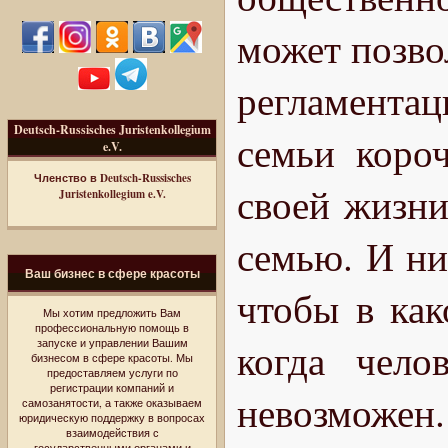
может позвол
регламентац
Deutsch-Russisches Juristenkollegium
семьи короч
e.V.
Членство в Deutsch-Russisches
своей жизни
Juristenkollegium e.V.
семью. И ни
Ваш бизнес в сфере красоты
чтобы в как
Мы хотим предложить Вам
профессиональную помощь в
когда чело
запуске и управлении Вашим
бизнесом в сфере красоты. Мы
предоставляем услуги по
регистрации компаний и
невозможе
самозанятости, а также оказываем
юридическую поддержку в вопросах
взаимодействия с
государственными органами и