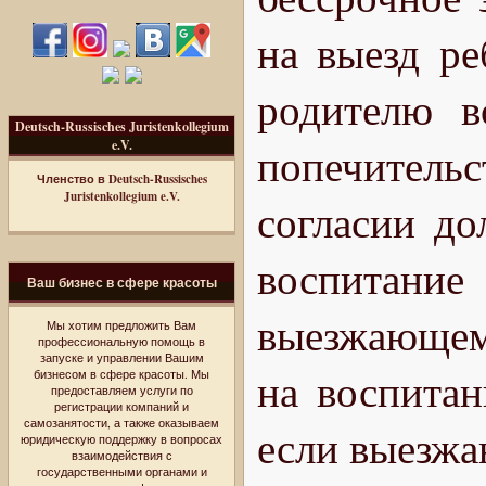
на выезд ре
родителю в
Deutsch-Russisches Juristenkollegium
e.V.
попечител
Членство в Deutsch-Russisches
Juristenkollegium e.V.
согласии до
воспитани
Ваш бизнес в сфере красоты
выезжающему
Мы хотим предложить Вам
профессиональную помощь в
запуске и управлении Вашим
на воспитан
бизнесом в сфере красоты. Мы
предоставляем услуги по
регистрации компаний и
самозанятости, а также оказываем
если выезжа
юридическую поддержку в вопросах
взаимодействия с
государственными органами и