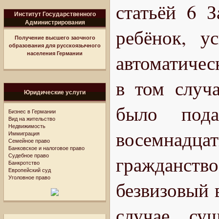
статьёй 6 З
Институт Государственного
Администрирования
ребёнок, у
Получение высшего заочного
образования для русскоязычного
населения Германии
автоматичес
в том случа
Юридические услуги
было под
Бизнес в Германии
Вид на жительство
Недвижимость
восемнадц
Иммиграция
Семейное право
Банковское и налоговое право
Судебное право
гражданство
Банкротство
Европейский суд
Уголовное право
безвизовый 
случае сущ