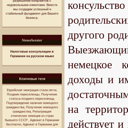
консульст
разрешении конфликтов с
недовольными клиентами. Вместе
мы создадим успешный и
стабильный фундамент для Вашего
родительск
бизнеса.
другого род
Steuerberater
Выезжающий 
Налоговые консультации в
Германии на русском языке
немецкое к
доходы и и
Ключевые теги
достаточным
Еврейская эмиграция стала легче
,
Поздние переселенцы
,
Получение
статуса позднего переселенца
,
Подтверждение наличия немецкого
на террито
гражданства
,
Получение немецкого
гражданства
,
Репатриация
этнических немецев из стран
действует и
бывшего СССР
,
Адвокат в Германии
бесплатно
,
Адвокат в Германии для