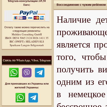
Telegram-консультации (69,50
Воссоединение с чужим ребёнком
Euro)
Наличие де
Оплату также можно перечислить на
проживающ
следующие реквизиты:
Multilex Consulting GmbH
IBAN: DE54 5065 2124 0026 1411 35
является пр
BIC (SWIFT): HELADEF1SLS
Sparkasse Langen-Seligenstadt
того, чтоб
Связь по WhatsApp, Viber, Telegram
получить ви
одним из ег
Для приехавших из Украины или
жителей Украины:
в немецкое
бессрочное 