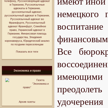
имеют иной 
телефону
,
Русскоговорящий адвокат
в Германии
,
Русскоязычные
адвокаты в Германии
,
немецкого 
русскоязычный адвокат
,
русскоязычный адвокат в Германии
,
Русскоязычный адвокат во
воспитани
Франкфурте
,
Русскоязычный
адвокат Франкфурт
,
Семейное
право
,
Украинский адвокат в
Германии
,
Финансовая помощь
финансовым
государства
,
Эпидемия
коронавируса
,
Юридический анализ
по поздним переселенцам
Все бюрокр
Показать все теги
воссоедине
Экономика и право
имеющими д
Газета
"Экономика и
преодоле
право"
удочерения
Архив газеты