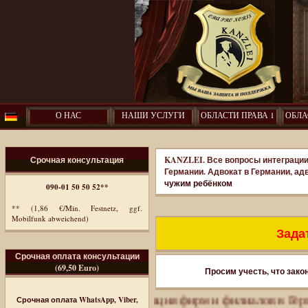
О НАС
НАШИ УСЛУГИ
ОБЛАСТИ ПРАВА 1
ОБЛА
Срочная консультация
KANZLEI. Все вопросы интеграции
Германии. Адвокат в Германии, ад
чужим ребёнком
090-01 50 50 52**
** (1,86 €/Min. Festnetz, ggf.
Mobilfunk abweichend)
Задат
Срочная оплата консультации
(69,50 Euro)
Просим учесть, что зако
ммиграция. Регистрация фирм и филиалов в Германии.
П
Срочная оплата WhatsApp, Viber,