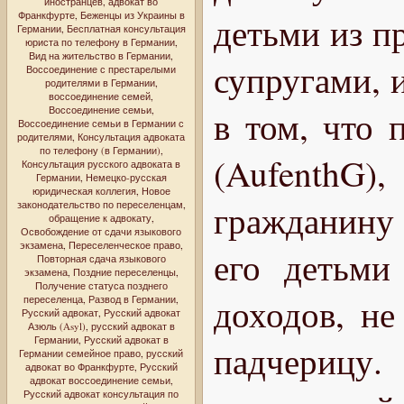
иностранцев
,
адвокат во
Франкфурте
,
Беженцы из Украины в
детьми из п
Германии
,
Бесплатная консультация
юриста по телефону в Германии
,
Вид на жительство в Германии
,
супругами, 
Воссоединение с престарелыми
родителями в Германии
,
воссоединение семей
,
Воссоединение семьи
,
в том, что 
Воссоединение семьи в Германии с
родителями
,
Консультация адвоката
по телефону (в Германии)
,
(Aufenth
Консультация русского адвоката в
Германии
,
Немецко-русская
юридическая коллегия
,
Новое
гражданину 
законодательство по переселенцам
,
обращение к адвокату
,
Освобождение от сдачи языкового
экзамена
,
Переселенческое право
,
его детьми
Повторная сдача языкового
экзамена
,
Поздние переселенцы
,
Получение статуса позднего
доходов, не
переселенца
,
Развод в Германии
,
Русский адвокат
,
Русский адвокат
Азюль (Asyl)
,
русский адвокат в
Германии
,
Русский адвокат в
падчерицу.
Германии семейное право
,
русский
адвокат во Франкфурте
,
Русский
адвокат воссоединение семьи
,
Русский адвокат консультация по