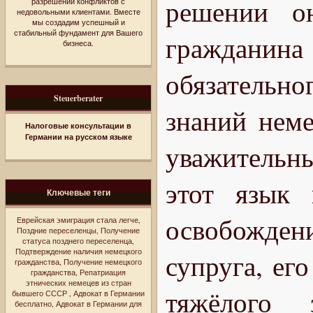
решении он
разрешении конфликтов с
недовольными клиентами. Вместе
мы создадим успешный и
стабильный фундамент для Вашего
граждани
бизнеса.
обязательн
Steuerberater
знаний неме
Налоговые консультации в
Германии на русском языке
уважительн
этот язык 
Ключевые теги
освобожде
Еврейская эмиграция стала легче
,
Поздние переселенцы
,
Получение
статуса позднего переселенца
,
Подтверждение наличия немецкого
супруга, ег
гражданства
,
Получение немецкого
гражданства
,
Репатриация
этнических немецев из стран
тяжёлого 
бывшего СССР
,
Адвокат в Германии
бесплатно
,
Адвокат в Германии для