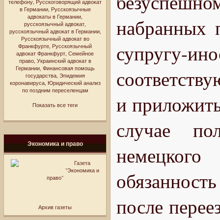
безуспешном
телефону
,
Русскоговорящий адвокат
в Германии
,
Русскоязычные
адвокаты в Германии
,
набранных 
русскоязычный адвокат
,
русскоязычный адвокат в Германии
,
Русскоязычный адвокат во
супругу
Франкфурте
,
Русскоязычный
адвокат Франкфурт
,
Семейное
право
,
Украинский адвокат в
Германии
,
Финансовая помощь
соответству
государства
,
Эпидемия
коронавируса
,
Юридический анализ
по поздним переселенцам
и приложить
Показать все теги
случае по
Экономика и право
немецкого
Газета
"Экономика и
обязанност
право"
после перее
Архив газеты