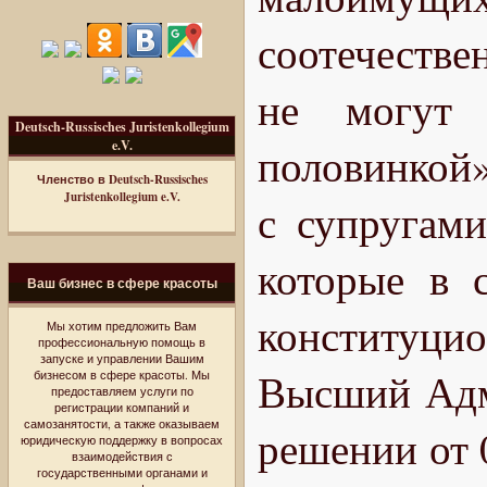
соотечестве
не могут 
Deutsch-Russisches Juristenkollegium
e.V.
половинкой»
Членство в Deutsch-Russisches
Juristenkollegium e.V.
с супругами
которые в 
Ваш бизнес в сфере красоты
конституцио
Мы хотим предложить Вам
профессиональную помощь в
запуске и управлении Вашим
Высший Адм
бизнесом в сфере красоты. Мы
предоставляем услуги по
регистрации компаний и
самозанятости, а также оказываем
решении от 
юридическую поддержку в вопросах
взаимодействия с
государственными органами и