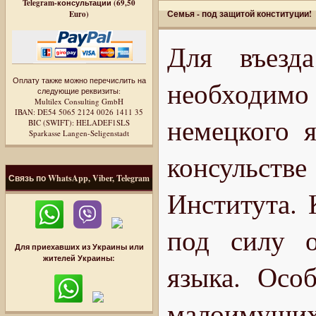
Telegram-консультации (69,50
Семья - под защитой конституции!
Euro)
Для въезд
Оплату также можно перечислить на
необходимо
следующие реквизиты:
Multilex Consulting GmbH
IBAN: DE54 5065 2124 0026 1411 35
немецкого я
BIC (SWIFT): HELADEF1SLS
Sparkasse Langen-Seligenstadt
консульстве
Связь по WhatsApp, Viber, Telegram
Института. 
под силу о
Для приехавших из Украины или
жителей Украины:
языка. Осо
малоимущих