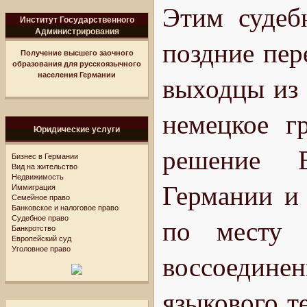
Этим судеб
Институт Государственного
Администрирования
поздние пер
Получение высшего заочного
образования для русскоязычного
населения Германии
выходцы из
немецкое г
Юридические услуги
решение В
Бизнес в Германии
Вид на жительство
Недвижимость
Германии и 
Иммиграция
Семейное право
Банковское и налоговое право
Судебное право
по месту 
Банкротство
Европейский суд
Уголовное право
воссоедине
языкового т