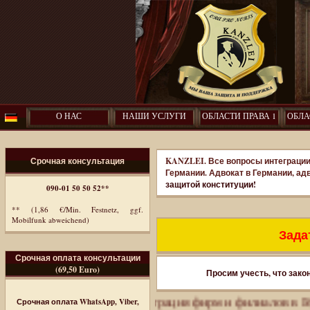
О НАС
НАШИ УСЛУГИ
ОБЛАСТИ ПРАВА 1
ОБЛА
Срочная консультация
KANZLEI. Все вопросы интеграции
Германии. Адвокат в Германии, ад
защитой конституции!
090-01 50 50 52**
** (1,86 €/Min. Festnetz, ggf.
Mobilfunk abweichend)
Задат
Срочная оплата консультации
(69,50 Euro)
Просим учесть, что зако
с-иммиграция. Регистрация фирм и филиалов в Германии
Срочная оплата WhatsApp, Viber,