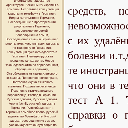
иностранцев
,
адвокат во
Франкфурте
,
Беженцы из Украины в
средств, 
Германии
,
Бесплатная консультация
юриста по телефону в Германии
,
Вид на жительство в Германии
,
невозможнос
Воссоединение с престарелыми
родителями в Германии
,
воссоединение семей
,
Воссоединение семьи
,
с их удалён
Воссоединение семьи в Германии с
родителями
,
Консультация адвоката
по телефону (в Германии)
,
болезни и.т
Консультация русского адвоката в
Германии
,
Немецко-русская
юридическая коллегия
,
Новое
те иностранц
законодательство по переселенцам
,
обращение к адвокату
,
Освобождение от сдачи языкового
экзамена
,
Переселенческое право
,
что они в т
Повторная сдача языкового
экзамена
,
Поздние переселенцы
,
Получение статуса позднего
тест А 1. 
переселенца
,
Развод в Германии
,
Русский адвокат
,
Русский адвокат
Азюль (Asyl)
,
русский адвокат в
Германии
,
Русский адвокат в
справки о 
Германии семейное право
,
русский
адвокат во Франкфурте
,
Русский
адвокат воссоединение семьи
,
Русский адвокат консультация по