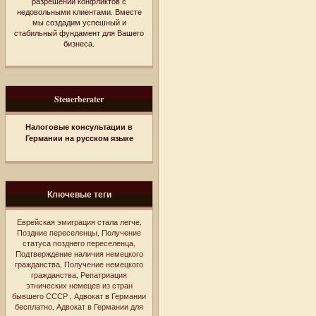
разрешении конфликтов с
недовольными клиентами. Вместе
мы создадим успешный и
стабильный фундамент для Вашего
бизнеса.
Steuerberater
Налоговые консультации в
Германии на русском языке
Ключевые теги
Еврейская эмиграция стала легче
,
Поздние переселенцы
,
Получение
статуса позднего переселенца
,
Подтверждение наличия немецкого
гражданства
,
Получение немецкого
гражданства
,
Репатриация
этнических немецев из стран
бывшего СССР
,
Адвокат в Германии
бесплатно
,
Адвокат в Германии для