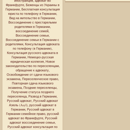
иностранцев
,
адвокат во
Франкфурте
,
Беженцы из Украины в
Германии
,
Бесплатная консультация
юриста по телефону в Германии
,
Вид на жительство в Германии
,
Воссоединение с престарелыми
родителями в Германии
,
воссоединение семей
,
Воссоединение семьи
,
Воссоединение семьи в Германии с
родителями
,
Консультация адвоката
по телефону (в Германии)
,
Консультация русского адвоката в
Германии
,
Немецко-русская
юридическая коллегия
,
Новое
законодательство по переселенцам
,
обращение к адвокату
,
Освобождение от сдачи языкового
экзамена
,
Переселенческое право
,
Повторная сдача языкового
экзамена
,
Поздние переселенцы
,
Получение статуса позднего
переселенца
,
Развод в Германии
,
Русский адвокат
,
Русский адвокат
Азюль (Asyl)
,
русский адвокат в
Германии
,
Русский адвокат в
Германии семейное право
,
русский
адвокат во Франкфурте
,
Русский
адвокат воссоединение семьи
,
Русский адвокат консультация по