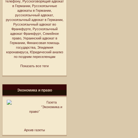
телефону
,
Русскоговорящий адвокат
в Германии
,
Русскоязычные
адвокаты в Германии
,
русскоязычный адвокат
,
русскоязычный адвокат в Германии
,
Русскоязычный адвокат во
Франкфурте
,
Русскоязычный
адвокат Франкфурт
,
Семейное
право
,
Украинский адвокат в
Германии
,
Финансовая помощь
государства
,
Эпидемия
коронавируса
,
Юридический анализ
по поздним переселенцам
Показать все теги
Экономика и право
Газета
"Экономика и
право"
Архив газеты