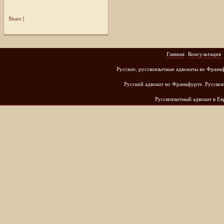
Share
|
Главная
Консультация
Русские, русскоязычные адвокаты во Франк
Русский адвокат во Франкфурте. Русскоя
Русскоязычный адвокат в Е