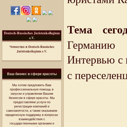
Тема сего
Deutsch-Russisches Juristenkollegium
e.V.
Германию 
Членство в Deutsch-Russisches
Juristenkollegium e.V.
Интервью с 
с переселе
Ваш бизнес в сфере красоты
Мы хотим предложить Вам
профессиональную помощь в
запуске и управлении Вашим
бизнесом в сфере красоты. Мы
предоставляем услуги по
регистрации компаний и
самозанятости, а также оказываем
юридическую поддержку в вопросах
взаимодействия с
государственными органами и