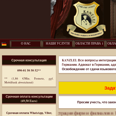
О НАС
НАШИ УСЛУГИ
ОБЛАСТИ ПРАВА 1
ОБЛА
Срочная консультация
KANZLEI. Все вопросы интеграции
Германии. Адвокат в Германии, ад
Освобождение от сдачи языкового
090-01 50 50 52**
** (1,86 €/Min. Festnetz, ggf.
Mobilfunk abweichend)
Задат
Срочная оплата консультации
(69,50 Euro)
Просим учесть, что зако
нес-иммиграция. Регистрация фирм и филиалов в Герман
Срочная оплата WhatsApp, Viber,