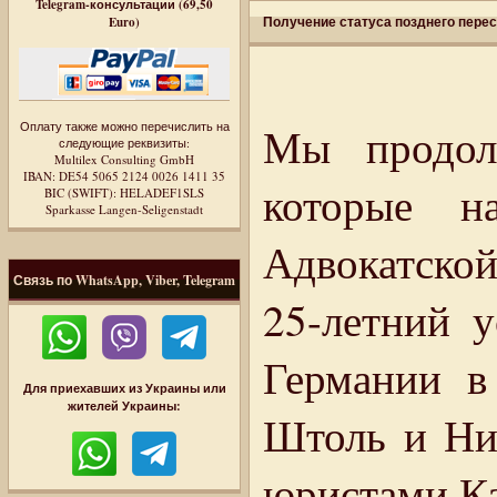
Telegram-консультации (69,50
Получение статуса позднего перес
Euro)
Оплату также можно перечислить на
Мы продол
следующие реквизиты:
Multilex Consulting GmbH
IBAN: DE54 5065 2124 0026 1411 35
которые н
BIC (SWIFT): HELADEF1SLS
Sparkasse Langen-Seligenstadt
Адвокатской
Связь по WhatsApp, Viber, Telegram
25-летний 
Германии в
Для приехавших из Украины или
жителей Украины:
Штоль и Ни
юристами К