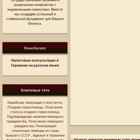
разрешении конфликтов с
недовольными клиентами. Вместе
мы создадим успешный и
стабильный фундамент для Вашего
бизнеса.
Steuerberater
Налоговые консультации в
Германии на русском языке
Ключевые теги
Еврейская эмиграция стала легче
,
Поздние переселенцы
,
Получение
статуса позднего переселенца
,
Подтверждение наличия немецкого
гражданства
,
Получение немецкого
гражданства
,
Репатриация
этнических немецев из стран
бывшего СССР
,
Адвокат в Германии
Использование водительских прав,
бесплатно
,
Адвокат в Германии для