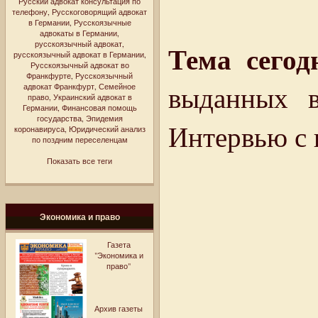
Русский адвокат консультация по
телефону
,
Русскоговорящий адвокат
в Германии
,
Русскоязычные
адвокаты в Германии
,
русскоязычный адвокат
,
Тема сегод
русскоязычный адвокат в Германии
,
Русскоязычный адвокат во
Франкфурте
,
Русскоязычный
выданных в
адвокат Франкфурт
,
Семейное
право
,
Украинский адвокат в
Германии
,
Финансовая помощь
государства
,
Эпидемия
Интервью с
коронавируса
,
Юридический анализ
по поздним переселенцам
Показать все теги
Экономика и право
Газета
"Экономика и
право"
Архив газеты