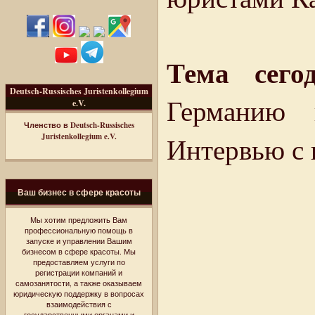
Тема сего
Deutsch-Russisches Juristenkollegium
Германию 
e.V.
Членство в Deutsch-Russisches
Juristenkollegium e.V.
Интервью с
Ваш бизнес в сфере красоты
Мы хотим предложить Вам
профессиональную помощь в
запуске и управлении Вашим
бизнесом в сфере красоты. Мы
предоставляем услуги по
регистрации компаний и
самозанятости, а также оказываем
юридическую поддержку в вопросах
взаимодействия с
государственными органами и