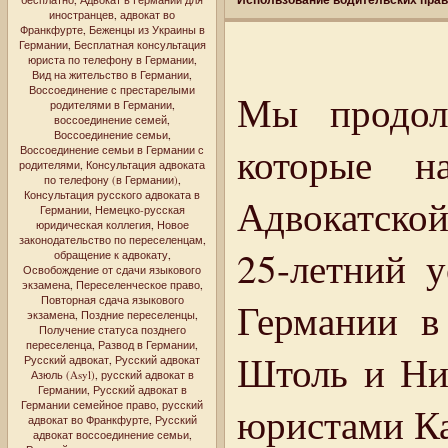
иностранцев
,
адвокат во
Франкфурте
,
Беженцы из Украины в
Германии
,
Бесплатная консультация
юриста по телефону в Германии
,
Вид на жительство в Германии
,
Воссоединение с престарелыми
Мы продол
родителями в Германии
,
воссоединение семей
,
Воссоединение семьи
,
которые н
Воссоединение семьи в Германии с
родителями
,
Консультация адвоката
по телефону (в Германии)
,
Консультация русского адвоката в
Адвокатской
Германии
,
Немецко-русская
юридическая коллегия
,
Новое
законодательство по переселенцам
,
25-летний 
обращение к адвокату
,
Освобождение от сдачи языкового
экзамена
,
Переселенческое право
,
Повторная сдача языкового
Германии в
экзамена
,
Поздние переселенцы
,
Получение статуса позднего
переселенца
,
Развод в Германии
,
Штоль и Ни
Русский адвокат
,
Русский адвокат
Азюль (Asyl)
,
русский адвокат в
Германии
,
Русский адвокат в
Германии семейное право
,
русский
юристами К
адвокат во Франкфурте
,
Русский
адвокат воссоединение семьи
,