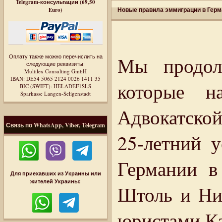
Telegram-консультации (69,50
Новые правила эммиграции в Герм
Euro)
Оплату также можно перечислить на
Мы продол
следующие реквизиты:
Multilex Consulting GmbH
IBAN: DE54 5065 2124 0026 1411 35
которые н
BIC (SWIFT): HELADEF1SLS
Sparkasse Langen-Seligenstadt
Адвокатской
Связь по WhatsApp, Viber, Telegram
25-летний 
Германии в
Для приехавших из Украины или
жителей Украины:
Штоль и Ни
юристами К