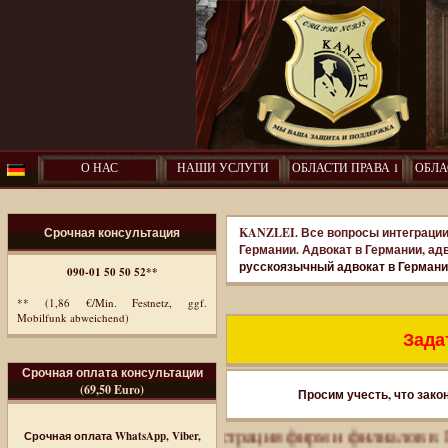
О НАС
НАШИ УСЛУГИ
ОБЛАСТИ ПРАВА 1
ОБЛА
Срочная консультация
KANZLEI. Все вопросы интеграции
Германии. Адвокат в Германии, ад
русскоязычный адвокат в Герман
090-01 50 50 52**
** (1,86 €/Min. Festnetz, ggf.
Mobilfunk abweichend)
Задат
Срочная оплата консультации
(69,50 Euro)
Просим учесть, что зако
нес-иммиграция. Регистрация фирм и филиалов в Герман
Срочная оплата WhatsApp, Viber,